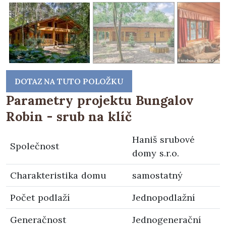
DOTAZ NA TUTO POLOŽKU
Parametry projektu Bungalov
Robin - srub na klíč
Haniš srubové
Společnost
domy s.r.o.
Charakteristika domu
samostatný
Počet podlaží
Jednopodlažní
Generačnost
Jednogenerační