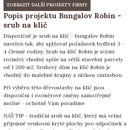
ZOBRAZIT DALŠÍ PROJEKTY FIRMY
Popis projektu Bungalov Robin -
srub na klíč
Dispozičně je srub na klíč - bungalov Robin
navržen tak, aby splňoval požadavek bydlení 3 -
4 členné rodiny. Srub na klíč Robin je svými
rozměry vhodný spíše na větší stavební parcely
od 1 200 m2. Srubový dům na klíč Robin je
vhodný do malebné krajiny s nízkou zástavbou.
Při výběru této dřevostavby na klíč jsou
dispoziční i rozměrové změny samozřejmě
možné - ochotně Vám poradíme
NÁŠ TIP - tradiční srub na klíč, který má velmi
příjemné venkovní kryté plochy pro odpočinek a