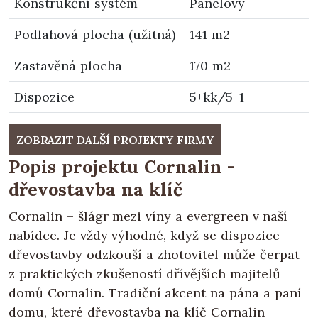
Konstrukční systém
Panelový
Podlahová plocha (užitná)
141 m2
Zastavěná plocha
170 m2
Dispozice
5+kk/5+1
ZOBRAZIT DALŠÍ PROJEKTY FIRMY
Popis projektu Cornalin -
dřevostavba na klíč
Cornalin – šlágr mezi víny a evergreen v naší
nabídce. Je vždy výhodné, když se dispozice
dřevostavby odzkouší a zhotovitel může čerpat
z praktických zkušeností dřívějších majitelů
domů Cornalin. Tradiční akcent na pána a paní
domu, které dřevostavba na klíč Cornalin