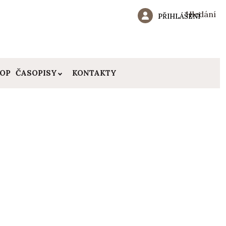
Hledání
PŘIHLÁŠENÍ
HOP
ČASOPISY
KONTAKTY