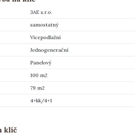
3AE s.r.o.
samostatný
Vícepodlažní
Jednogenerační
Panelový
100 m2
79 m2
4+kk/4+1
 klíč