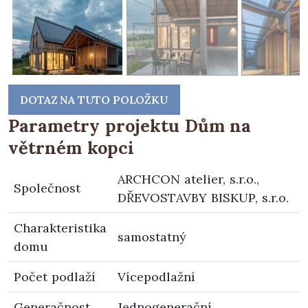
DOTAZ NA TUTO POLOŽKU
Parametry projektu Dům na
větrném kopci
ARCHCON atelier, s.r.o.,
Společnost
DŘEVOSTAVBY BISKUP, s.r.o.
Charakteristika
samostatný
domu
Počet podlaží
Vícepodlažní
Generačnost
Jednogenerační