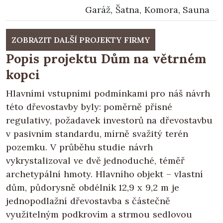
Garáž, Šatna, Komora, Sauna
ZOBRAZIT DALŠÍ PROJEKTY FIRMY
Popis projektu Dům na větrném
kopci
Hlavními vstupními podmínkami pro náš návrh
této dřevostavby byly: poměrně přísné
regulativy, požadavek investorů na dřevostavbu
v pasivním standardu, mírně svažitý terén
pozemku. V průběhu studie návrh
vykrystalizoval ve dvě jednoduché, téměř
archetypální hmoty. Hlavního objekt – vlastní
dům, půdorysně obdélník 12,9 x 9,2 m je
jednopodlažní dřevostavba s částečně
využitelným podkrovím a strmou sedlovou