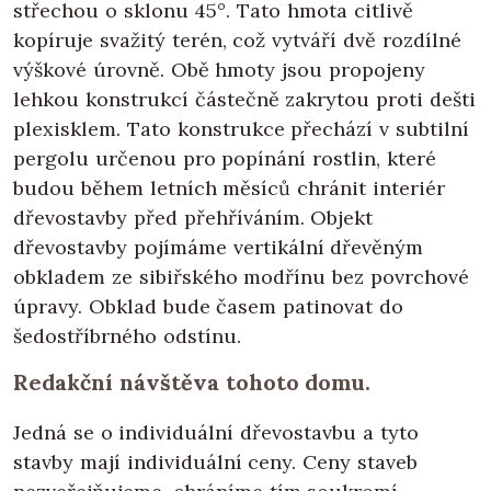
střechou o sklonu 45°. Tato hmota citlivě
kopíruje svažitý terén, což vytváří dvě rozdílné
výškové úrovně. Obě hmoty jsou propojeny
lehkou konstrukcí částečně zakrytou proti dešti
plexisklem. Tato konstrukce přechází v subtilní
pergolu určenou pro popínání rostlin, které
budou během letních měsíců chránit interiér
dřevostavby před přehříváním. Objekt
dřevostavby pojímáme vertikální dřevěným
obkladem ze sibiřského modřínu bez povrchové
úpravy. Obklad bude časem patinovat do
šedostříbrného odstínu.
Redakční návštěva tohoto domu.
Jedná se o individuální dřevostavbu a tyto
stavby mají individuální ceny. Ceny staveb