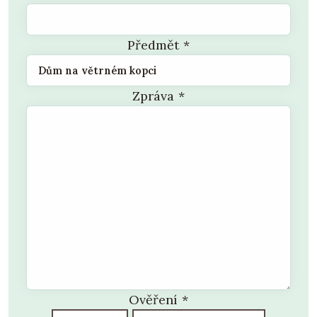
Předmět
*
Zpráva
*
Ověření
*