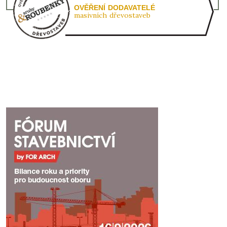
OVĚŘENÍ DODAVATELÉ
masivních dřevostaveb