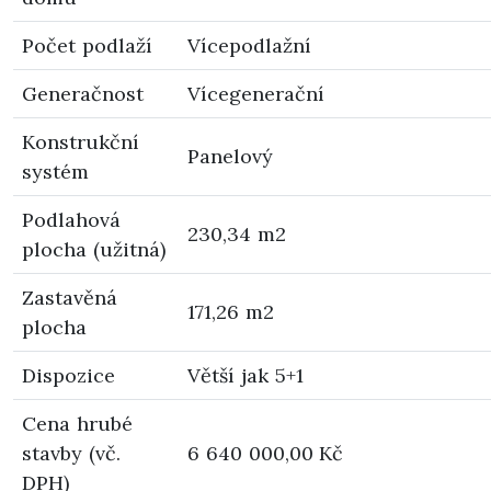
Počet podlaží
Vícepodlažní
Generačnost
Vícegenerační
Konstrukční
Panelový
systém
Podlahová
230,34 m2
plocha (užitná)
Zastavěná
171,26 m2
plocha
Dispozice
Větší jak 5+1
Cena hrubé
stavby (vč.
6 640 000,00 Kč
DPH)