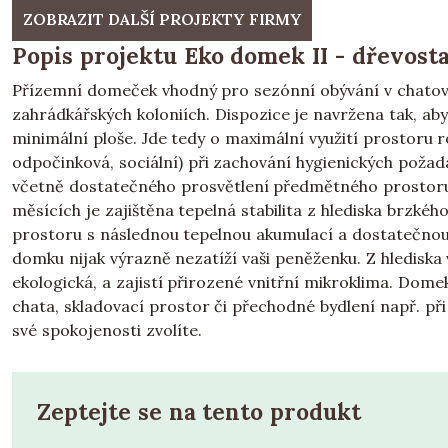
ZOBRAZIT DALŠÍ PROJEKTY FIRMY
Popis projektu Eko domek II - dřevosta
Přízemní domeček vhodný pro sezónní obývání v chatový
zahrádkářských koloniích. Dispozice je navržena tak, aby
minimální ploše. Jde tedy o maximální využití prostoru 
odpočinková, sociální) při zachování hygienických požad
včetně dostatečného prosvětlení předmětného prostoru. 
měsících je zajištěna tepelná stabilita z hlediska brzkéh
prostoru s následnou tepelnou akumulací a dostatečno
domku nijak výrazně nezatíží vaši peněženku. Z hlediska v
ekologická, a zajistí přirozené vnitřní mikroklima. Dom
chata, skladovací prostor či přechodné bydlení např. při
své spokojenosti zvolíte.
Zeptejte se na tento produkt