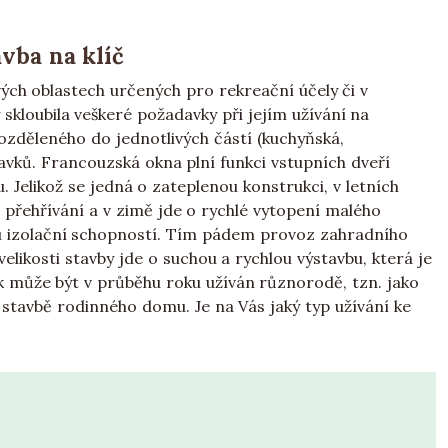
vba na klíč
ch oblastech určených pro rekreační účely či v
 skloubila veškeré požadavky při jejím užívání na
rozděleného do jednotlivých částí (kuchyňská,
avků. Francouzská okna plní funkci vstupních dveří
Jelikož se jedná o zateplenou konstrukci, v letních
o přehřívání a v zimě jde o rychlé vytopení malého
u izolační schopností. Tím pádem provoz zahradního
elikosti stavby jde o suchou a rychlou výstavbu, která je
ek může být v průběhu roku užíván různorodě, tzn. jako
 stavbě rodinného domu. Je na Vás jaký typ užívání ke