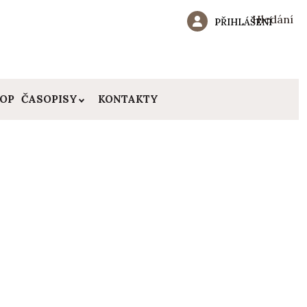
Hledání
PŘIHLÁŠENÍ
HOP
ČASOPISY
KONTAKTY