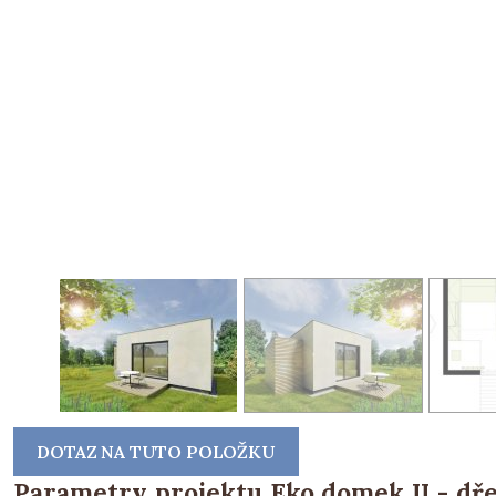
DOTAZ NA TUTO POLOŽKU
Parametry projektu Eko domek II - dře