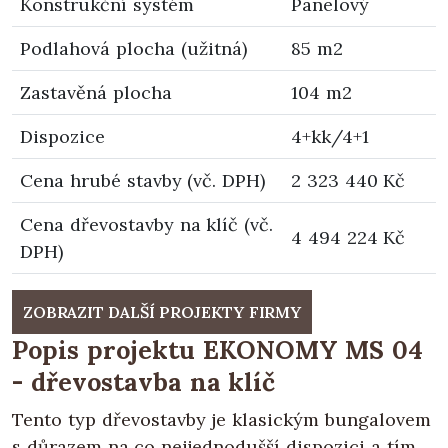
Konstrukční systém
Panelový
Podlahová plocha (užitná)
85 m2
Zastavěná plocha
104 m2
Dispozice
4+kk/4+1
Cena hrubé stavby (vč. DPH)
2 323 440 Kč
Cena dřevostavby na klíč (vč.
4 494 224 Kč
DPH)
ZOBRAZIT DALŠÍ PROJEKTY FIRMY
Popis projektu EKONOMY MS 04
- dřevostavba na klíč
Tento typ dřevostavby je klasickým bungalovem
s důrazem na co nejjednodušší dispozici a tím