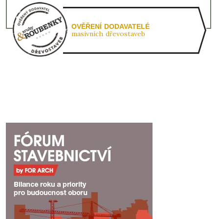
OVĚŘENÍ DODAVATELÉ
masivních dřevostaveb