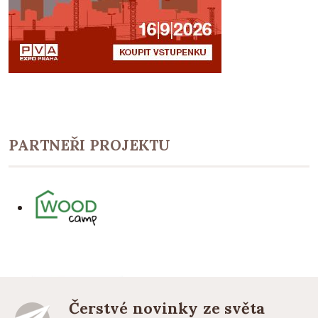
PARTNEŘI PROJEKTU
Čerstvé novinky ze světa