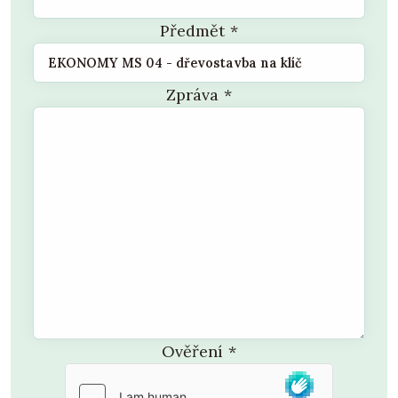
Předmět
*
Zpráva
*
Ověření
*