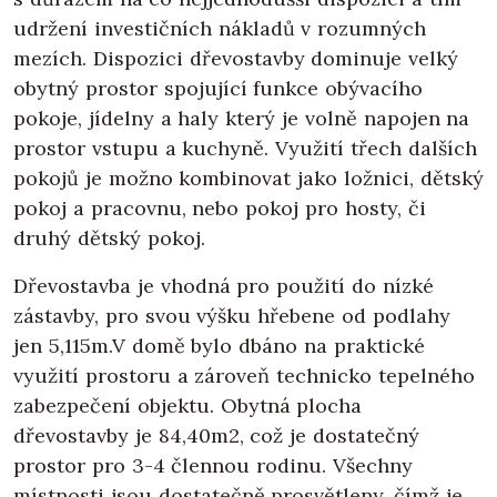
udržení investičních nákladů v rozumných
mezích. Dispozici dřevostavby dominuje velký
obytný prostor spojující funkce obývacího
pokoje, jídelny a haly který je volně napojen na
prostor vstupu a kuchyně. Využití třech dalších
pokojů je možno kombinovat jako ložnici, dětský
pokoj a pracovnu, nebo pokoj pro hosty, či
druhý dětský pokoj.
Dřevostavba je vhodná pro použití do nízké
zástavby, pro svou výšku hřebene od podlahy
jen 5,115m.V domě bylo dbáno na praktické
využití prostoru a zároveň technicko tepelného
zabezpečení objektu. Obytná plocha
dřevostavby je 84,40m2, což je dostatečný
prostor pro 3-4 člennou rodinu. Všechny
místnosti jsou dostatečně prosvětleny, čímž je