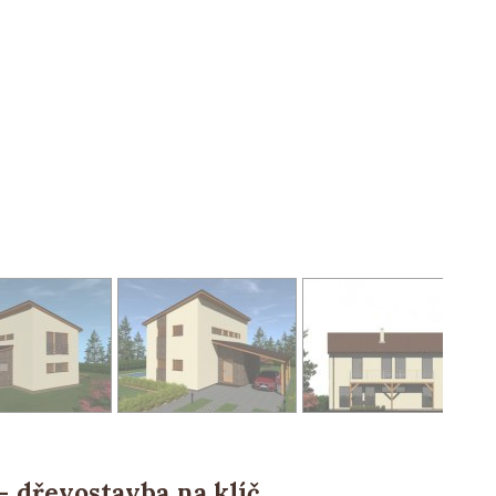
dřevostavba na klíč