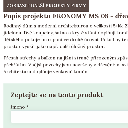
ZOBRAZIT DALŠÍ PROJEKTY FIRMY
Popis projektu EKONOMY MS 08 - dřev
Rodinný dům s moderní architekturou o velikosti 5+kk. 
jídelnou. Dvě koupelny, šatna a kryté stání doplňuji kom
dětského pokoje pro spaní ve druhé úrovni. Pokud by ten
prostor využít jako např. další úložný prostor.
Přesah střechy a balkon na jižní straně přirozeným způ
přehřátím. Vnější povrchy jsou navrženy v dřevěném, svis
Architekturu doplňuje venkovní komín.
Zeptejte se na tento produkt
Jméno
*