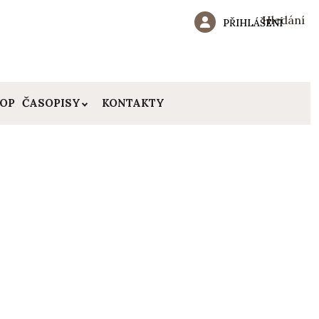
Hledání
PŘIHLÁŠENÍ
HOP
ČASOPISY
KONTAKTY