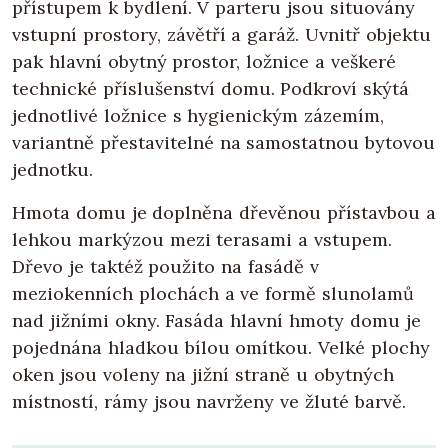
přístupem k bydlení. V parteru jsou situovány
vstupní prostory, závětří a garáž. Uvnitř objektu
pak hlavní obytný prostor, ložnice a veškeré
technické příslušenství domu. Podkroví skýtá
jednotlivé ložnice s hygienickým zázemím,
variantně přestavitelné na samostatnou bytovou
jednotku.
Hmota domu je doplněna dřevěnou přístavbou a
lehkou markýzou mezi terasami a vstupem.
Dřevo je taktéž použito na fasádě v
meziokenních plochách a ve formě slunolamů
nad jižními okny. Fasáda hlavní hmoty domu je
pojednána hladkou bílou omítkou. Velké plochy
oken jsou voleny na jižní straně u obytných
místností, rámy jsou navrženy ve žluté barvě.