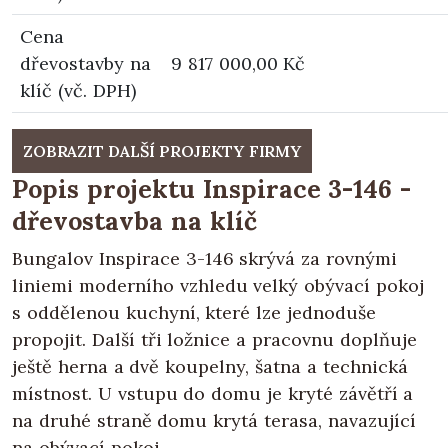
Cena
dřevostavby na
9 817 000,00 Kč
klíč (vč. DPH)
ZOBRAZIT DALŠÍ PROJEKTY FIRMY
Popis projektu Inspirace 3-146 -
dřevostavba na klíč
Bungalov Inspirace 3-146 skrývá za rovnými
liniemi moderního vzhledu velký obývací pokoj
s oddělenou kuchyní, které lze jednoduše
propojit. Další tři ložnice a pracovnu doplňuje
ještě herna a dvě koupelny, šatna a technická
místnost. U vstupu do domu je kryté závětří a
na druhé straně domu krytá terasa, navazující
na obývací pokoj.