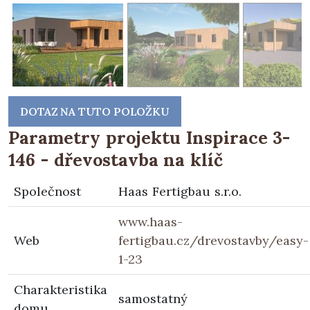
DOTAZ NA TUTO POLOŽKU
Parametry projektu Inspirace 3-
146 - dřevostavba na klíč
Společnost
Haas Fertigbau s.r.o.
www.haas-
Web
fertigbau.cz/drevostavby/easy-
1-23
Charakteristika
samostatný
domu