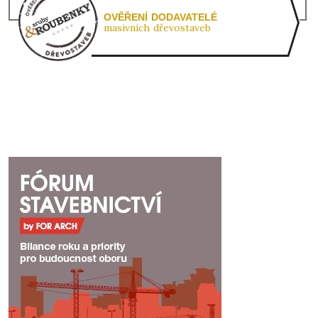
OVĚŘENÍ DODAVATELÉ
masivních dřevostaveb