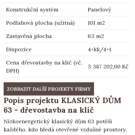
Konstrukční systém
Panelový
Podlahová plocha (užitná)
101 m2
Zastavěná plocha
63 m2
Dispozice
4+kk/4+1
Cena dřevostavby na klíč (vč.
3 387 202,00 Kč
DPH)
ZOBRAZIT DALŠÍ PROJEKTY FIRMY
Popis projektu KLASICKÝ DŮM
63 - dřevostavba na klíč
Nízkoenergetický klasický dům 63 potěší
každého, kdo hledá otevřené vzdušné prostory.