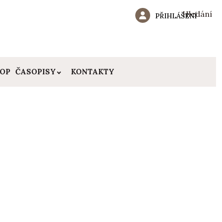
Hledání
PŘIHLÁŠENÍ
HOP
ČASOPISY
KONTAKTY