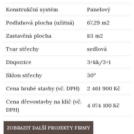
Konstrukční systém
Panelový
Podlahová plocha (užitná)
67,29 m2
Zastavěná plocha
83 m2
Tvar střechy
sedlová
Dispozice
3+kk/3+1
Sklon střechy
30°
Cena hrubé stavby (vč. DPH)
2 461 900 Kč
Cena dřevostavby na klíč (vč.
4 074 100 Kč
DPH)
ZOBRAZIT DALŠÍ PROJEKTY FIRMY