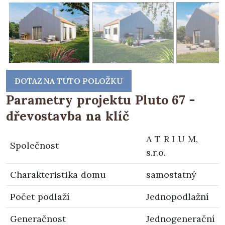
DOTAZ NA TUTO POLOŽKU
Parametry projektu Pluto 67 -
dřevostavba na klíč
A T R I U M,
Společnost
s.r.o.
Charakteristika domu
samostatný
Počet podlaží
Jednopodlažní
Generačnost
Jednogenerační