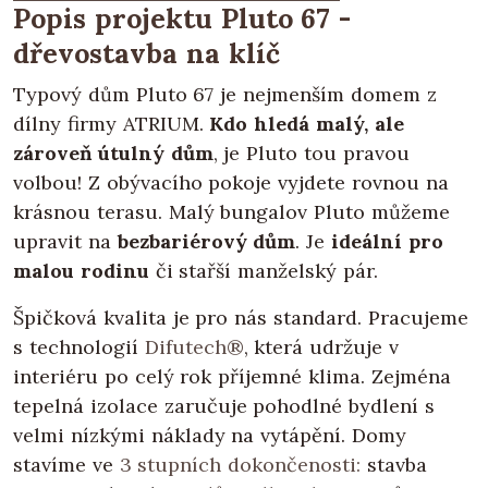
Popis projektu Pluto 67 -
dřevostavba na klíč
Typový dům Pluto 67 je nejmenším domem z
dílny firmy ATRIUM.
Kdo hledá malý, ale
zároveň útulný dům
, je Pluto tou pravou
volbou! Z obývacího pokoje vyjdete rovnou na
krásnou terasu. Malý bungalov Pluto můžeme
upravit na
bezbariérový dům
. Je
ideální pro
malou rodinu
či stařší manželský pár.
Špičková kvalita je pro nás standard. Pracujeme
s technologií
Difutech®
, která udržuje v
interiéru po celý rok příjemné klima. Zejména
tepelná izolace zaručuje pohodlné bydlení s
velmi nízkými náklady na vytápění. Domy
stavíme ve
3 stupních dokončenosti:
stavba