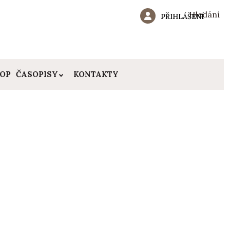
Hledání
PŘIHLÁŠENÍ
HOP
ČASOPISY
KONTAKTY