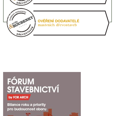
OVĚŘENÍ DODAVATELÉ
masivních dřevostaveb