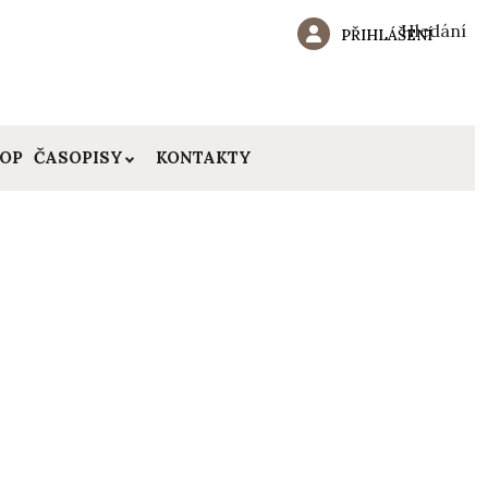
Hledání
PŘIHLÁŠENÍ
HOP
ČASOPISY
KONTAKTY