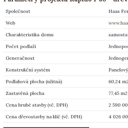
Společnost
Haas Fer
Web
www.haa
Charakteristika domu
samosta
Počet podlaží
Jednopo
Generačnost
Jednoge
Konstrukční systém
Panelový
Podlahová plocha (užitná)
60,24 m
Zastavěná plocha
77,45 m2
Cena hrubé stavby (vč. DPH)
2 590 00
Cena dřevostavby na klíč (vč. DPH)
4 026 00