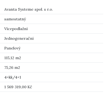
Avanta Systeme spol. s r.o.
samostatný
Vícepodlažní
Jednogenerační
Panelový
115,12 m2
75,26 m2
4+kk/4+1
1 569 319,00 Kč