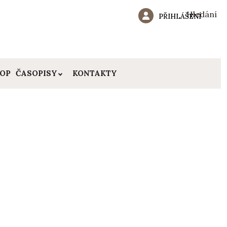
Hledání
PŘIHLÁŠENÍ
HOP
ČASOPISY
KONTAKTY