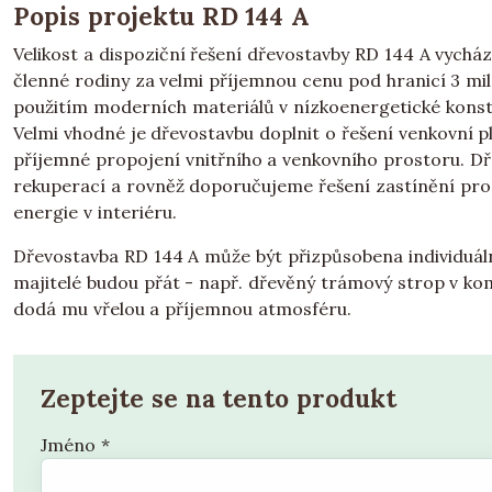
Popis projektu RD 144 A
Velikost a dispoziční řešení dřevostavby RD 144 A vych
členné rodiny za velmi příjemnou cenu pod hranicí 3 mi
použitím moderních materiálů v nízkoenergetické konst
Velmi vhodné je dřevostavbu doplnit o řešení venkovní 
příjemné propojení vnitřního a venkovního prostoru. D
rekuperací a rovněž doporučujeme řešení zastínění pros
energie v interiéru.
Dřevostavba RD 144 A může být přizpůsobena individuáln
majitelé budou přát - např. dřevěný trámový strop v ko
dodá mu vřelou a příjemnou atmosféru.
Zeptejte se na tento produkt
Jméno
*