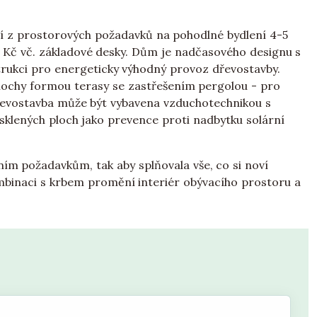
ází z prostorových požadavků na pohodlné bydlení 4-5
l Kč vč. základové desky. Dům je nadčasového designu s
rukci pro energeticky výhodný provoz dřevostavby.
plochy formou terasy se zastřešením pergolou - pro
řevostavba může být vybavena vzduchotechnikou s
klených ploch jako prevence proti nadbytku solární
ím požadavkům, tak aby splňovala vše, co si noví
mbinaci s krbem promění interiér obývacího prostoru a