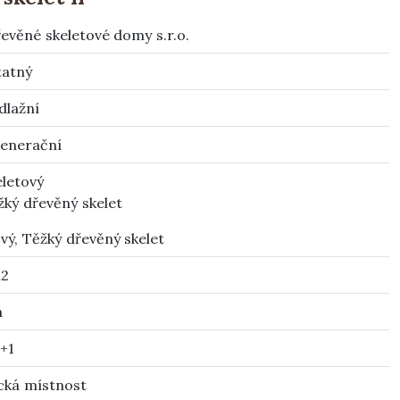
evěné skeletové domy s.r.o.
atný
dlažní
enerační
eletový
žký dřevěný skelet
vý, Těžký dřevěný skelet
m2
á
+1
cká místnost