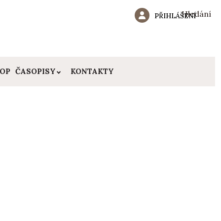
Hledání
PŘIHLÁŠENÍ
HOP
ČASOPISY
KONTAKTY