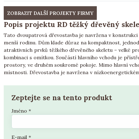
ZOBRAZIT DALŠÍ PROJEKTY FIRMY
Popis projektu RD těžký dřevěný skele
Tato dvoupatrová dřevostavba je navržena v konstrukci 
menší rodinu. Dům klade důraz na kompaktnost, jednoduc
atraktivních prvků těžkého dřevěného skeletu – velké pr
kombinaci s omítkou. Součástí hlavního vchodu je příst
prostory, ve druhém soukromé pokoje. Mimo hlavní vcho
místnosti. Dřevostavba je navržena v nízkoenergetické
Zeptejte se na tento produkt
Jméno
*
E-mail
*