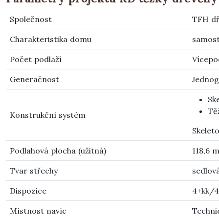
Společnost
TFH dř
Charakteristika domu
samost
Počet podlaží
Vícepo
Generačnost
Jednog
Sk
Tě
Konstrukční systém
Skeleto
Podlahová plocha (užitná)
118,6 
Tvar střechy
sedlov
Dispozice
4+kk/4
Místnost navíc
Techni