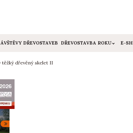
ÁVŠTĚVY DŘEVOSTAVEB
DŘEVOSTAVBA ROKU
E-S
 těžký dřevěný skelet II