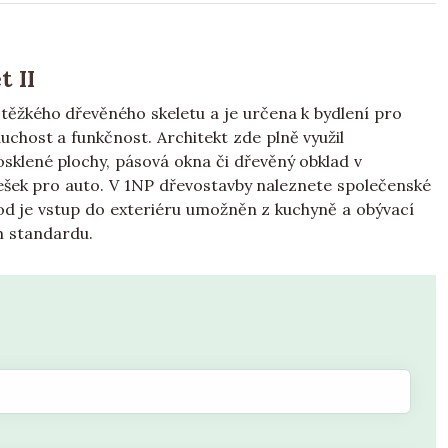
t II
těžkého dřevěného skeletu a je určena k bydlení pro
host a funkčnost. Architekt zde plně využil
osklené plochy, pásová okna či dřevěný obklad v
řešek pro auto. V 1NP dřevostavby naleznete společenské
d je vstup do exteriéru umožněn z kuchyně a obývací
m standardu.