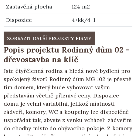
Zastavěná plocha
124 m2
Dispozice
4+kk/4+1
ZOBRAZIT DALŠÍ PROJEKTY FIRMY
Popis projektu Rodinný dům 02 -
dřevostavba na klíč
Jste čtyřčlenná rodina a hledá nové bydlení pro
spokojený život? Rodinný dům MG 102 je přesně
tím domem, který bude vyhovovat vašim
představám včetně příznivé ceny. Dispozice
domu je velmi variabilní, jelikož místnosti
zádveří, komory, WC a koupelny lze dispozičně
uspořádat tak, abyste z venku vcházeli zádveřím
do chodby místo do obývacího pokoje. Z komory