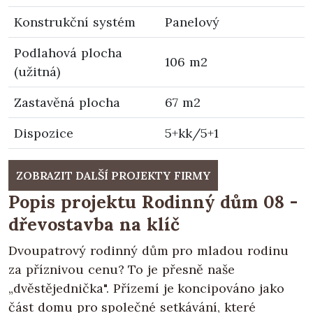
Konstrukční systém
Panelový
Podlahová plocha
106 m2
(užitná)
Zastavěná plocha
67 m2
Dispozice
5+kk/5+1
ZOBRAZIT DALŠÍ PROJEKTY FIRMY
Popis projektu Rodinný dům 08 -
dřevostavba na klíč
Dvoupatrový rodinný dům pro mladou rodinu
za příznivou cenu? To je přesně naše
„dvěstějednička". Přízemí je koncipováno jako
část domu pro společné setkávání, které