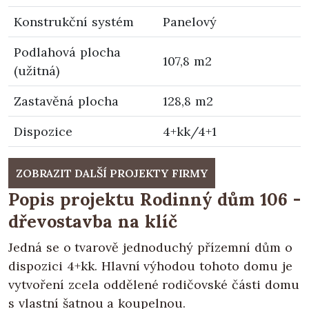
Konstrukční systém
Panelový
Podlahová plocha
107,8 m2
(užitná)
Zastavěná plocha
128,8 m2
Dispozice
4+kk/4+1
ZOBRAZIT DALŠÍ PROJEKTY FIRMY
Popis projektu Rodinný dům 106 -
dřevostavba na klíč
Jedná se o tvarově jednoduchý přízemní dům o
dispozici 4+kk. Hlavní výhodou tohoto domu je
vytvoření zcela oddělené rodičovské části domu
s vlastní šatnou a koupelnou.