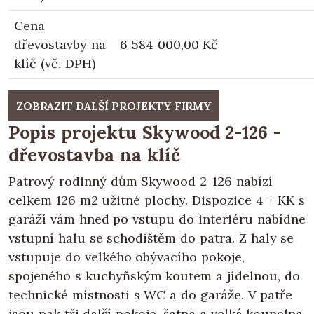
Cena
dřevostavby na
6 584 000,00 Kč
klíč (vč. DPH)
ZOBRAZIT DALŠÍ PROJEKTY FIRMY
Popis projektu Skywood 2-126 -
dřevostavba na klíč
Patrový rodinný dům Skywood 2-126 nabízí
celkem 126 m2 užitné plochy. Dispozice 4 + KK s
garáží vám hned po vstupu do interiéru nabídne
vstupní halu se schodištěm do patra. Z haly se
vstupuje do velkého obývacího pokoje,
spojeného s kuchyňským koutem a jídelnou, do
technické místnosti s WC a do garáže. V patře
jsou pak tři další pokoje, šatna a velká koupelna