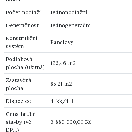
Počet podlaží
Jednopodlažní
Generačnost
Jednogenerační
Konstrukční
Panelový
systém
Podlahová
126,46 m2
plocha (užitná)
Zastavěná
85,21 m2
plocha
Dispozice
4+kk/4+1
Cena hrubé
stavby (vč.
3 880 000,00 Kč
DPH)