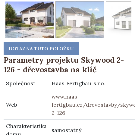
DOTAZ NA TUTO POLOŽKU
Parametry projektu Skywood 2-
126 - dřevostavba na klíč
Společnost
Haas Fertigbau s.r.o.
www.haas-
Web
fertigbau.cz/drevostavby/skyw
2-126
Charakteristika
samostatný
domu