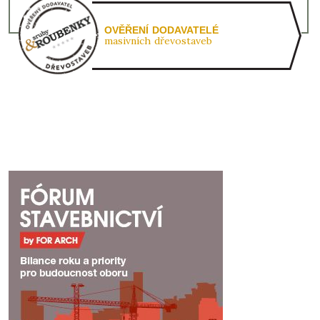
OVĚŘENÍ DODAVATELÉ
masivních dřevostaveb