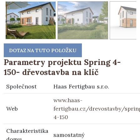
DOTAZ NA TUTO POLOŽKU
Parametry projektu Spring 4-
150- dřevostavba na klíč
Společnost
Haas Fertigbau s.r.o.
www.haas-
Web
fertigbau.cz/drevostavby/sprin
4-150
Charakteristika
samostatný
domu