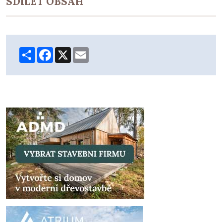
SDÍLET OBSAH
Share
Facebook
X
Email