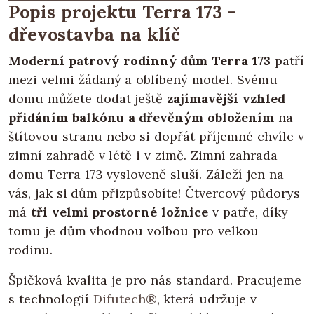
Popis projektu Terra 173 -
dřevostavba na klíč
Moderní patrový rodinný dům Terra 173
patří
mezi velmi žádaný a oblíbený model. Svému
domu můžete dodat ještě
zajímavější vzhled
přidáním balkónu a dřevěným obložením
na
štítovou stranu nebo si dopřát příjemné chvíle v
zimní zahradě v létě i v zimě. Zimní zahrada
domu Terra 173 vysloveně sluší. Záleží jen na
vás, jak si dům přizpůsobíte! Čtvercový půdorys
má
tři velmi prostorné ložnice
v patře, díky
tomu je dům vhodnou volbou pro velkou
rodinu.
Špičková kvalita je pro nás standard. Pracujeme
s technologií
Difutech®
, která udržuje v