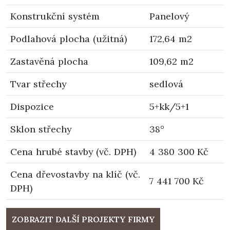
Konstrukční systém
Panelový
Podlahová plocha (užitná)
172,64 m2
Zastavěná plocha
109,62 m2
Tvar střechy
sedlová
Dispozice
5+kk/5+1
Sklon střechy
38°
Cena hrubé stavby (vč. DPH)
4 380 300 Kč
Cena dřevostavby na klíč (vč.
7 441 700 Kč
DPH)
ZOBRAZIT DALŠÍ PROJEKTY FIRMY