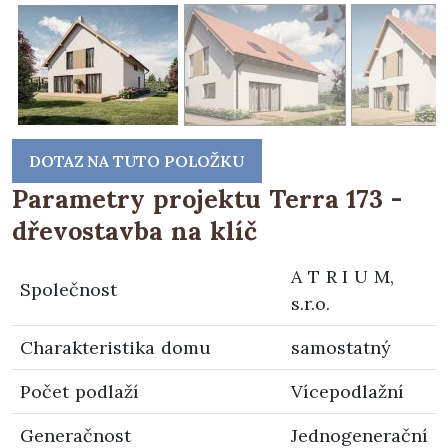
DOTAZ NA TUTO POLOŽKU
Parametry projektu Terra 173 -
dřevostavba na klíč
A T R I U M,
Společnost
s.r.o.
Charakteristika domu
samostatný
Počet podlaží
Vícepodlažní
Generačnost
Jednogenerační