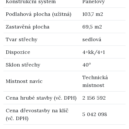
Konstrukční systém
Panelový
Podlahová plocha (užitná)
103,7 m2
Zastavěná plocha
69,5 m2
Tvar střechy
sedlová
Dispozice
4+kk/4+1
Sklon střechy
40°
Technická
Místnost navíc
místnost
Cena hrubé stavby (vč. DPH)
2 156 592
Cena dřevostavby na klíč
5 042 098
(vč. DPH)