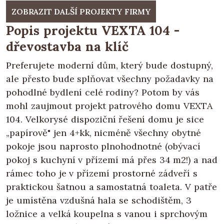
ZOBRAZIT DALŠÍ PROJEKTY FIRMY
Popis projektu VEXTA 104 -
dřevostavba na klíč
Preferujete moderní dům, který bude dostupný,
ale přesto bude splňovat všechny požadavky na
pohodlné bydlení celé rodiny? Potom by vás
mohl zaujmout projekt patrového domu VEXTA
104. Velkorysé dispoziční řešení domu je sice
„papírově" jen 4+kk, nicméně všechny obytné
pokoje jsou naprosto plnohodnotné (obývací
pokoj s kuchyní v přízemí má přes 34 m2!) a nad
rámec toho je v přízemí prostorné zádveří s
praktickou šatnou a samostatná toaleta. V patře
je umístěna vzdušná hala se schodištěm, 3
ložnice a velká koupelna s vanou i sprchovým