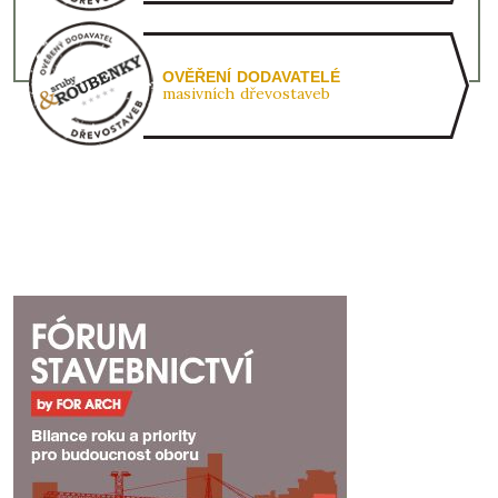
OVĚŘENÍ DODAVATELÉ
masivních dřevostaveb