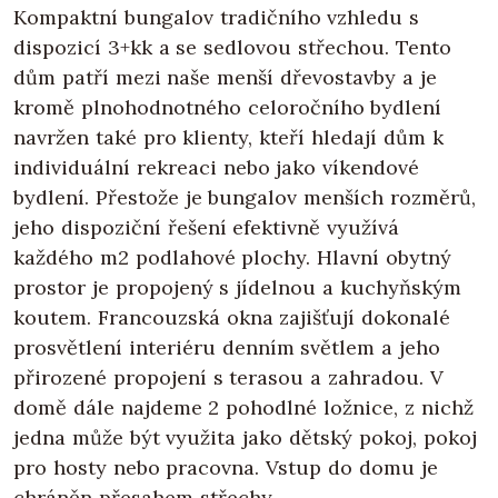
Kompaktní bungalov tradičního vzhledu s
dispozicí 3+kk a se sedlovou střechou. Tento
dům patří mezi naše menší dřevostavby a je
kromě plnohodnotného celoročního bydlení
navržen také pro klienty, kteří hledají dům k
individuální rekreaci nebo jako víkendové
bydlení. Přestože je bungalov menších rozměrů,
jeho dispoziční řešení efektivně využívá
každého m2 podlahové plochy. Hlavní obytný
prostor je propojený s jídelnou a kuchyňským
koutem. Francouzská okna zajišťují dokonalé
prosvětlení interiéru denním světlem a jeho
přirozené propojení s terasou a zahradou. V
domě dále najdeme 2 pohodlné ložnice, z nichž
jedna může být využita jako dětský pokoj, pokoj
pro hosty nebo pracovna. Vstup do domu je
chráněn přesahem střechy.