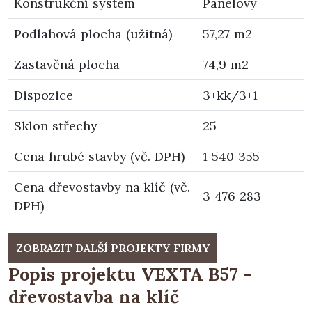
Konstrukční systém
Panelový
Podlahová plocha (užitná)
57,27 m2
Zastavěná plocha
74,9 m2
Dispozice
3+kk/3+1
Sklon střechy
25
Cena hrubé stavby (vč. DPH)
1 540 355
Cena dřevostavby na klíč (vč.
3 476 283
DPH)
ZOBRAZIT DALŠÍ PROJEKTY FIRMY
Popis projektu VEXTA B57 -
dřevostavba na klíč