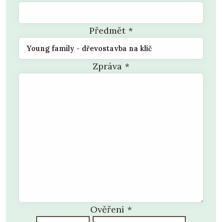
Předmět
*
Zpráva
*
Ověření
*