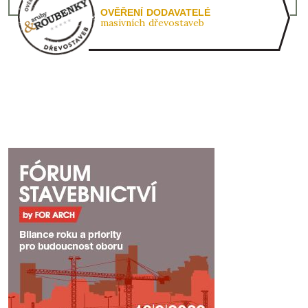
OVĚŘENÍ DODAVATELÉ
masivních dřevostaveb