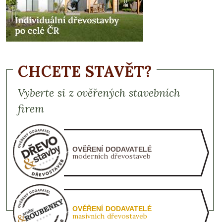
CHCETE STAVĚT?
Vyberte si z ověřených stavebních
firem
OVĚŘENÍ DODAVATELÉ
moderních dřevostaveb
OVĚŘENÍ DODAVATELÉ
masivních dřevostaveb