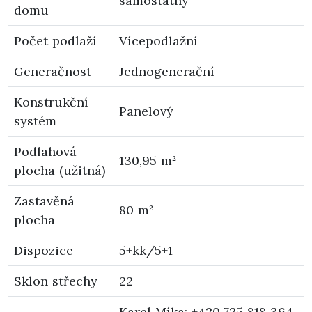
samostatný
domu
Počet podlaží
Vícepodlažní
Generačnost
Jednogenerační
Konstrukční
Panelový
systém
Podlahová
130,95 m²
plocha (užitná)
Zastavěná
80 m²
plocha
Dispozice
5+kk/5+1
Sklon střechy
22
Karel Míka: +420 725 818 364