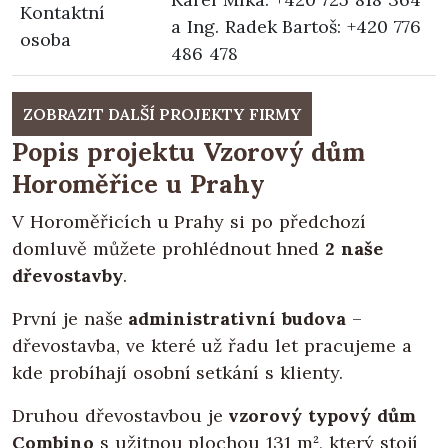
Kontaktní
a Ing. Radek Bartoš: +420 776
osoba
486 478
ZOBRAZIT DALŠÍ PROJEKTY FIRMY
Popis projektu Vzorový dům
Horoměřice u Prahy
V Horoměřicích u Prahy si po předchozí
domluvě můžete prohlédnout hned
2 naše
dřevostavby
.
První je naše
administrativní budova
–
dřevostavba, ve které už řadu let pracujeme a
kde probíhají osobní setkání s klienty.
Druhou dřevostavbou je
vzorový typový dům
Combino
s užitnou plochou 131 m², který stojí