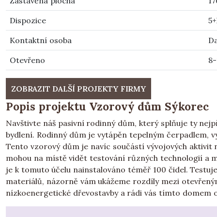
Zastavěná plocha
17
Dispozice
5+
Kontaktní osoba
Da
Otevřeno
8-
ZOBRAZIT DALŠÍ PROJEKTY FIRMY
Popis projektu Vzorový dům Sýkorec
Navštivte náš pasivní rodinný dům, který splňuje ty nej
bydlení. Rodinný dům je vytápěn tepelným čerpadlem, vy
Tento vzorový dům je navíc součástí vývojových aktivit 
mohou na místě vidět testování různých technologií a m
je k tomuto účelu nainstalováno téměř 100 čidel. Testu
materiálů, názorně vám ukážeme rozdíly mezi otevřeným
nízkoenergetické dřevostavby a rádi vás tímto domem