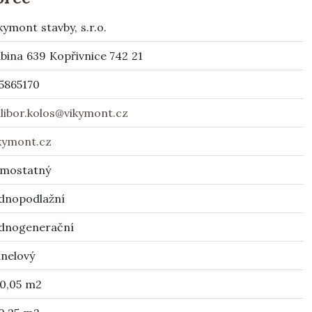
kymont stavby, s.r.o.
bina 639 Kopřivnice 742 21
5865170
libor.kolos@vikymont.cz
kymont.cz
amostatný
dnopodlažní
dnogenerační
nelový
0,05 m2