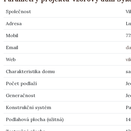
Společnost
Vi
Adresa
Lu
Mobil
77
Email
da
Web
vi
Charakteristika domu
s
Počet podlaží
Je
Generačnost
Je
Konstrukční systém
Pa
Podlahová plocha (užitná)
14