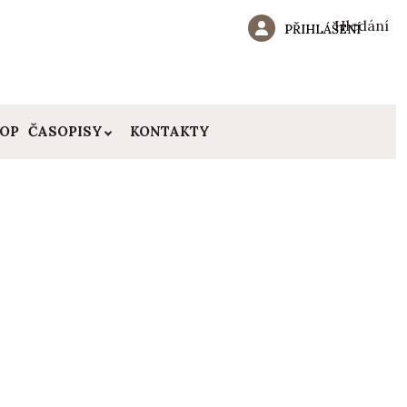
Hledání
PŘIHLÁŠENÍ
HOP
ČASOPISY
KONTAKTY