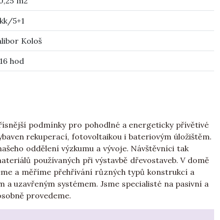
0,25 m2
kk/5+1
libor Kološ
16 hod
přísnější podmínky pro pohodlné a energeticky přívětivé
baven rekuperací, fotovoltaikou i bateriovým úložištěm.
našeho oddělení výzkumu a vývoje. Návštěvníci tak
ateriálů používaných při výstavbě dřevostaveb. V domě
jeme a měříme přehřívání různých typů konstrukcí a
 a uzavřeným systémem. Jsme specialisté na pasivní a
 osobně provedeme.