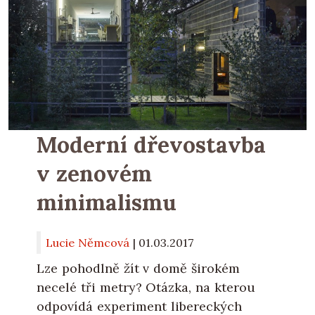
Moderní dřevostavba
v zenovém
minimalismu
Lucie Němcová
|
01.03.2017
Lze pohodlně žít v domě širokém
necelé tři metry? Otázka, na kterou
odpovídá experiment libereckých