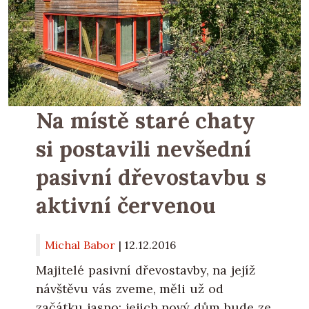
Na místě staré chaty
si postavili nevšední
pasivní dřevostavbu s
aktivní červenou
Michal Babor
|
12.12.2016
Majitelé pasivní dřevostavby, na jejíž
návštěvu vás zveme, měli už od
začátku jasno: jejich nový dům bude ze