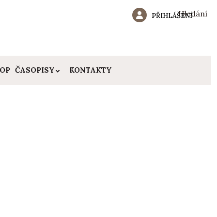
Hledání
PŘIHLÁŠENÍ
HOP
ČASOPISY
KONTAKTY