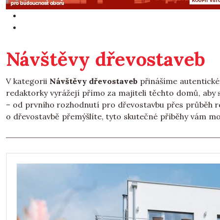
Návštěvy dřevostaveb
V kategorii
Návštěvy dřevostaveb
přinášíme autentické
redaktorky vyrážejí přímo za majiteli těchto domů, aby s
– od prvního rozhodnutí pro dřevostavbu přes průběh r
o dřevostavbě přemýšlíte, tyto skutečné příběhy vám m