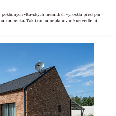
i poklidných vltavských meandrů, vyrostla před pár
á roubenka. Tak trochu neplánovaně se vedle ní