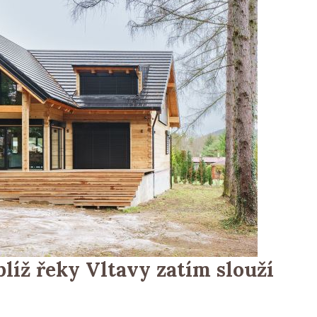
líž řeky Vltavy zatím slouží