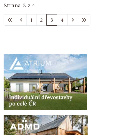
Strana 3 z 4
1
2
3
4