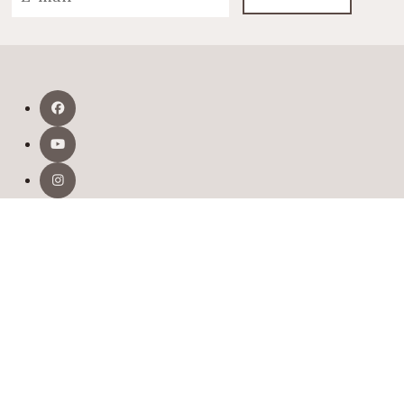
Obchodní podmínky
Zpracování osobních údajů
Podmínky používání
Copyright © 2026 Drevoastavby.cz | Vydává
PRO VOBIS,
s.r.o.
Evidenční číslo: MK ČR E 18704 ;
ISSN · 1803-6996
Pravidla cookies