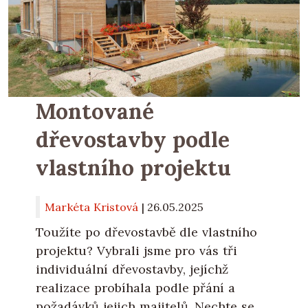
Montované
dřevostavby podle
vlastního projektu
Markéta Kristová
|
26.05.2025
Toužíte po dřevostavbě dle vlastního
projektu? Vybrali jsme pro vás tři
individuální dřevostavby, jejíchž
realizace probíhala podle přání a
požadávků jejich majitelů. Nechte se