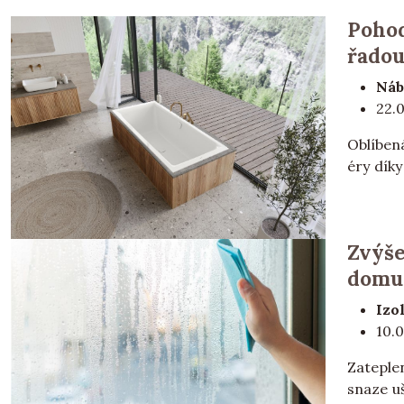
Pohod
řado
Náb
22.
Oblíben
éry díky
Zvýše
domu?
Izo
10.
Zateple
snaze uš