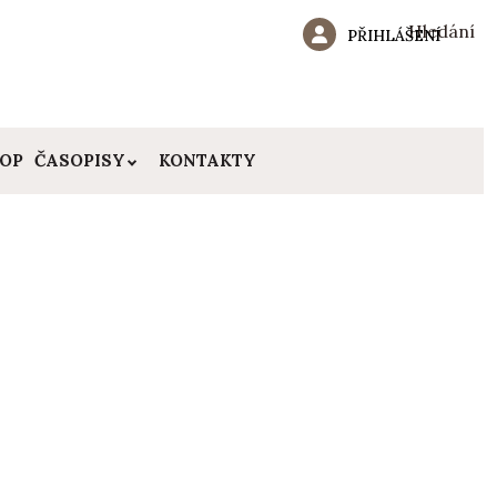
Hledání
PŘIHLÁŠENÍ
HOP
ČASOPISY
KONTAKTY