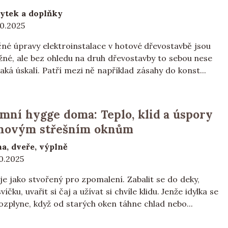
ytek a doplňky
10.2025
né úpravy elektroinstalace v hotové dřevostavbě jsou
žné, ale bez ohledu na druh dřevostavby to sebou nese
aká úskalí. Patří mezi ně například zásahy do konst...
mní hygge doma: Teplo, klid a úspory
 novým střešním oknům
a, dveře, výplně
10.2025
e jako stvořený pro zpomalení. Zabalit se do deky,
víčku, uvařit si čaj a užívat si chvíle klidu. Jenže idylka se
ozplyne, když od starých oken táhne chlad nebo...