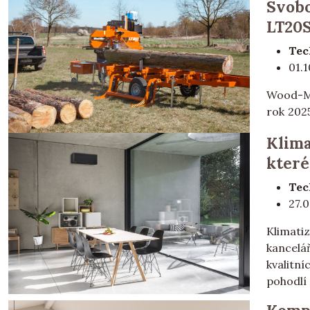
Svobo
LT20
Tec
01.
Wood-Mi
rok 2025.
Klima
které
Tec
27.
Klimati
kancelá
kvalitní
pohodlí v