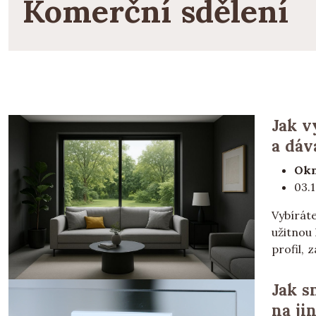
Komerční sdělení
Jak v
a dáv
Okn
03.
Vybírát
užitnou
profil, 
Jak s
na ji