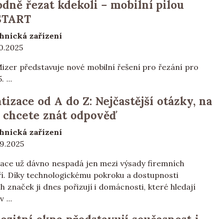
dně řezat kdekoli – mobilní pilou
START
hnická zařízení
10.2025
zer představuje nové mobilní řešení pro řezání pro
 ...
tizace od A do Z: Nejčastější otázky, na
 chcete znát odpověď
hnická zařízení
09.2025
zace už dávno nespadá jen mezi výsady firemních
ří. Díky technologickému pokroku a dostupnosti
ch značek ji dnes pořizují i domácnosti, které hledají
 ...