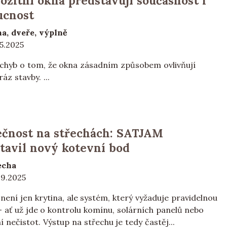
zitní okna představují současnost i
ucnost
a, dveře, výplně
05.2025
chyb o tom, že okna zásadním způsobem ovlivňují
ráz stavby. ...
čnost na střechách: SATJAM
tavil nový kotevní bod
echa
09.2025
není jen krytina, ale systém, který vyžaduje pravidelnou
– ať už jde o kontrolu komínu, solárních panelů nebo
í nečistot. Výstup na střechu je tedy častěj...