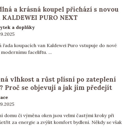
lná a krásná koupel přichází s novou
u KALDEWEI PURO NEXT
ytek a doplňky
09.2025
á řada koupacích van Kaldewei Puro vstupuje do nové
 modernímu faceliftu. ...
ná vlhkost a růst plísní po zateplení
 Proč se objevují a jak jim předejít
lace
09.2025
ní domu či výměna oken jsou velmi častými kroky při
etřit za energie a zvýšit komfort bydlení. Někdy se však