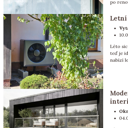
po reno
Letní
Vyt
10.
Léto sic
teď je i
nabízí l
Moder
inter
Okn
04.