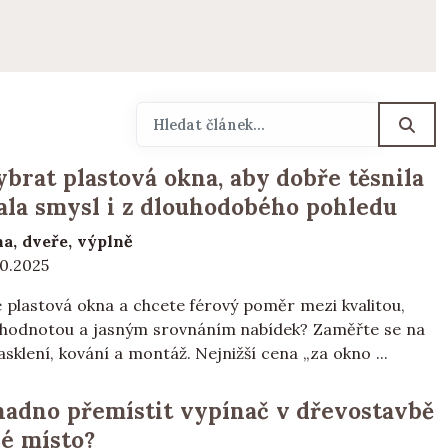
ybrat plastová okna, aby dobře těsnila
ala smysl i z dlouhodobého pohledu
a, dveře, výplně
10.2025
e plastová okna a chcete férový poměr mezi kvalitou,
 hodnotou a jasným srovnáním nabídek? Zaměřte se na
zasklení, kování a montáž. Nejnižší cena „za okno ...
nadno přemístit vypínač v dřevostavbě
né místo?