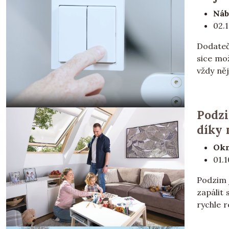
Náb
02.
Dodateč
sice mo
vždy něj
Podzi
díky
Okn
01.
Podzim j
zapálit s
rychle r