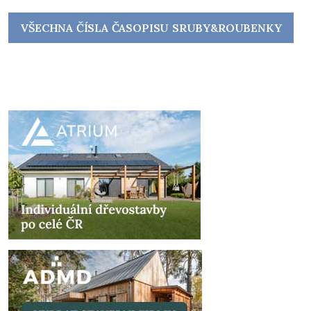
VŠECHNA ČÍSLA ČASOPISU SRUBY&ROUBENKY