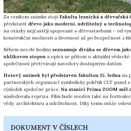
Za vznikem snímku stojí
Fakulta lesnická a dřevařská
představit
dřevo jako moderní, udržitelný a technolog
na otázky nejčastěji spojované s dřevostavbami – od využ
konstrukční možnosti a životnost až po bezpečnost z h
Během necelé hodiny
seznamuje diváka se dřevem jako
uhlíkovou stopou
a opírá se přitom o aktuální vědeck
společnosti přetrvávají navzdory dostupným datům.
Hotový snímek byl představen fakultou 15. ledna
na p
partnerských organizací symbolicky pokřtili CLT panel 
výsledek společné práce.
Na stanici Prima ZOOM měl 
následovala repríza. Film bude uveden také na festival
vědy, architekturu a udržitelnost. Díky tomu může oslov
DOKUMENT V ČÍSLECH