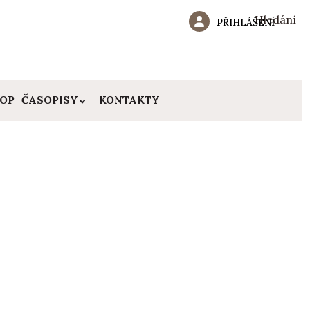
Hledání
PŘIHLÁŠENÍ
HOP
ČASOPISY
KONTAKTY