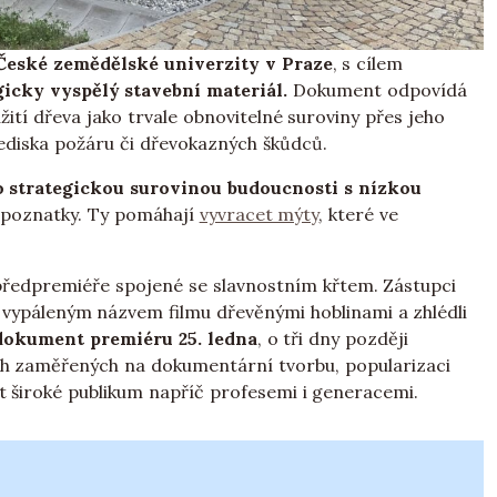
 České zemědělské univerzity v Praze
, s cílem
icky vyspělý stavební materiál.
Dokument odpovídá
ití dřeva jako trvale obnovitelné suroviny přes jeho
lediska požáru či dřevokazných škůdců.
 strategickou surovinou budoucnosti s nízkou
é poznatky. Ty pomáhají
vyvracet mýty
, které ve
ředpremiéře spojené se slavnostním křtem. Zástupci
s vypáleným názvem filmu dřevěnými hoblinami a zhlédli
dokument premiéru 25. ledna
, o tři dny později
ech zaměřených na dokumentární tvorbu, popularizaci
it široké publikum napříč profesemi i generacemi.