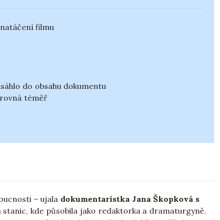
 natáčení filmu
asáhlo do obsahu dokumentu
e rovná téměř
oucnosti – ujala
dokumentaristka Jana Škopková s
ch stanic, kde působila jako redaktorka a dramaturgyně.