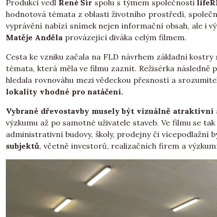
Produkci vedl
René Šír
spolu s týmem společnosti
life
hodnotová témata z oblasti životního prostředí, společno
vyprávění nabízí snímek nejen informační obsah, ale i vý
Matěje Anděla
provázející diváka celým filmem.
Cesta ke vzniku začala na FLD návrhem základní kostry 
témata, která měla ve filmu zaznít. Režisérka následně 
hledala rovnováhu mezi vědeckou přesností a srozumitel
lokality vhodné pro natáčení.
Vybrané dřevostavby musely být vizuálně atraktivní 
výzkumu až po samotné uživatele staveb. Ve filmu se tak o
administrativní budovy, školy, prodejny či vícepodlažní
subjektů
, včetně investorů, realizačních firem a výzkum