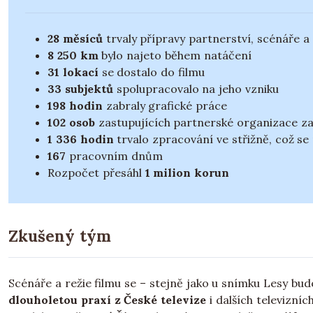
28 měsíců
trvaly přípravy partnerství, scénáře a
8 250 km
bylo najeto během natáčení
31 lokací
se dostalo do filmu
33 subjektů
spolupracovalo na jeho vzniku
198 hodin
zabraly grafické práce
102 osob
zastupujících partnerské organizace z
1 336 hodin
trvalo zpracování ve střižně, což s
167
pracovním dnům
Rozpočet přesáhl
1 milion korun
Zkušený tým
Scénáře a režie filmu se – stejně jako u snímku Lesy bud
dlouholetou praxí z České televize
i dalších televizní