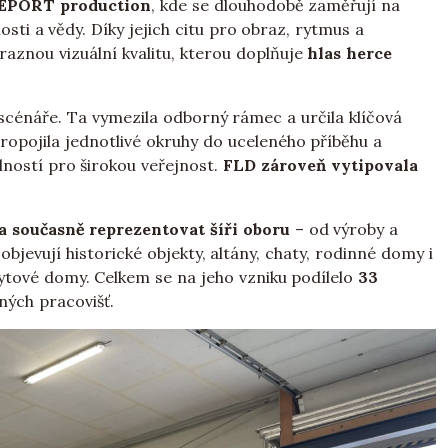
REPORT production
, kde se dlouhodobě zaměřují na
sti a vědy. Díky jejich citu pro obraz, rytmus a
raznou vizuální kvalitu, kterou doplňuje
hlas herce
scénáře. Ta vymezila odborný rámec a určila klíčová
propojila jednotlivé okruhy do uceleného příběhu a
ností pro širokou veřejnost.
FLD zároveň vytipovala
a současně reprezentovat šíři oboru
– od výroby a
bjevují historické objekty, altány, chaty, rodinné domy i
 bytové domy. Celkem se na jeho vzniku podílelo
33
ných pracovišť.