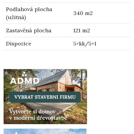
Podlahová plocha
340 m2
(užitná)
Zastavěná plocha
121 m2
Dispozice
5+kk/5+1