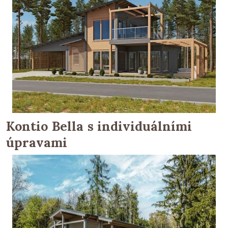
Kontio Bella s individuálními
úpravami