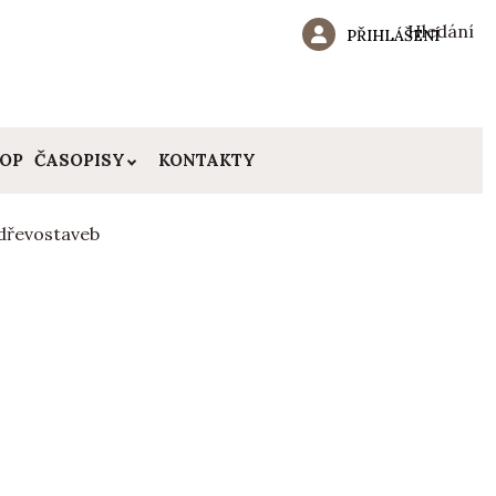
Hledání
PŘIHLÁŠENÍ
HOP
ČASOPISY
KONTAKTY
řevostaveb