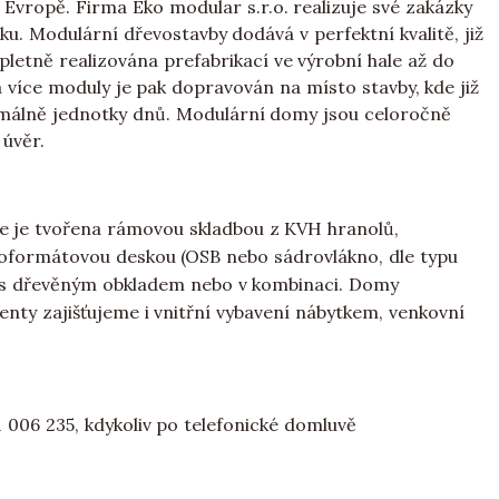
 Evropě. Firma Eko modular s.r.o. realizuje své zakázky
u. Modulární dřevostavby dodává v perfektní kvalitě, již
letně realizována prefabrikací ve výrobní hale až do
a více moduly je pak dopravován na místo stavby, kde již
imálně jednotky dnů. Modulární domy jsou celoročně
 úvěr.
ce je tvořena rámovou skladbou z KVH hranolů,
lkoformátovou deskou (OSB nebo sádrovlákno, dle typu
, s dřevěným obkladem nebo v kombinaci. Domy
enty zajišťujeme i vnitřní vybavení nábytkem, venkovní
 006 235, kdykoliv po telefonické domluvě