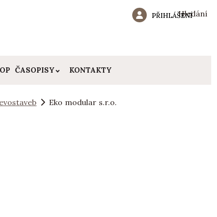
Hledání
PŘIHLÁŠENÍ
HOP
ČASOPISY
KONTAKTY
evostaveb
Eko modular s.r.o.