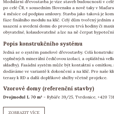
Modulární dřevostavba je vize staveb budoucnosti v celé
po celé ČR, v sousedním Slovensku a nově taky v Maďarsk
4 měsíce od podpisu smlouvy. Stavba jako taková je komp
fáze finálního modulu na klíč. Celý dům tvořený jedním 
usazení a uvedení domu do provozu trvá hodiny či max
obyvatelné, kolaudovatelné a lze na ně čerpat hypoteční
Popis konstrukčního systému
Jedná se o systém panelové dřevostavby. Celá konstruk
vyplněných minerální čedičovou izolací, a opláštěná ve
skladby). Fasádní systém může být kontaktní s omítkou
dodáváme ve variantě k dokončení a na klíč. Pro naše kli
terasy k RD a další doplňkové služby včetně projekce.
Vzorové domy (referenční stavby)
Dvojmodul L 70 m²
- Rybáře 39/25, Tvrdonice, +420 731
ZOBRAZIT VÍCE