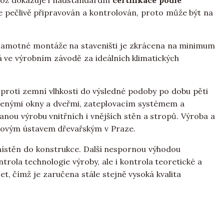
což dokazuje i nadstandardní
certifikace podle
je pečlivě připravován a kontrolován, proto může být na
samotné montáže na staveništi je zkrácena na minimum
á ve výrobním závodě za ideálních klimatických
í proti zemní vlhkosti do výsledné podoby po dobu pěti
zenými okny a dveřmi, zateplovacím systémem a
nou výrobu vnitřních i vnějších stěn a stropů. Výroba a
jovým ústavem dřevařským v Praze.
umístěn do konstrukce. Další nespornou výhodou
trola technologie výroby, ale i kontrola teoretické a
t, čímž je zaručena stále stejně vysoká kvalita