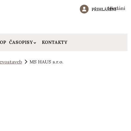
Hledání
PŘIHLÁŠENÍ
HOP
ČASOPISY
KONTAKTY
evostaveb
MS HAUS s.r.o.