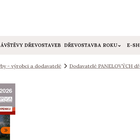
ÁVŠTĚVY DŘEVOSTAVEB
DŘEVOSTAVBA ROKU
E-S
by - výrobci a dodavatelé
Dodavatelé PANELOVÝCH dř