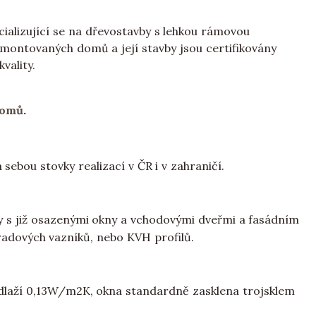
ializující se na dřevostavby s lehkou rámovou
montovaných domů a její stavby jsou certifikovány
vality.
domů
.
sebou stovky realizací v ČR i v zahraničí.
 s již osazenými okny a vchodovými dveřmi a fasádním
radových vazníků, nebo KVH profilů.
dlaží 0,13W/m2K, okna standardně zasklena trojsklem