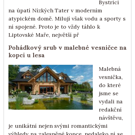
Bystrici
na úpatí Nízkých Tater v moderním
atypickém domě. Milují však vodu a sporty s
ní spojené. Proto je to vždy táhlo k
Liptovské Maře, největší př
Pohádkový srub v malebné vesničce na
kopci u lesa
Malebná
vesnička,
do které
jsme se
vydali na
redakční
návštěvu,
je unikátní nejen svými romantickými
výhledy na zalesněné kopce, nedaleko ní se