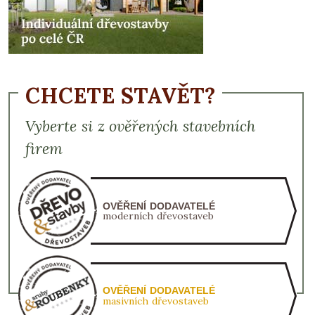
CHCETE STAVĚT?
Vyberte si z ověřených stavebních
firem
OVĚŘENÍ DODAVATELÉ
moderních dřevostaveb
OVĚŘENÍ DODAVATELÉ
masivních dřevostaveb