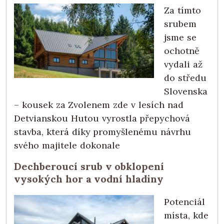
Za tímto
srubem
jsme se
ochotně
vydali až
do středu
Slovenska
– kousek za Zvolenem zde v lesích nad
Detvianskou Hutou vyrostla přepychová
stavba, která díky promyšlenému návrhu
svého majitele dokonale
Dechberoucí srub v obklopení
vysokých hor a vodní hladiny
Potenciál
místa, kde