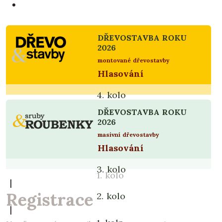
DŘEVOSTAVBA ROKU
2026
montované dřevostavby
Hlasování
4. kolo
|
DŘEVOSTAVBA ROKU
3. kolo
2026
|
masivní dřevostavby
Hlasování
2. kolo
|
3. kolo
1. kolo
|
Registrace
2. kolo
|