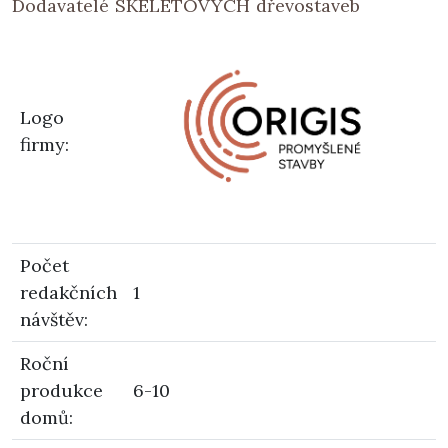
Dodavatelé SKELETOVÝCH dřevostaveb
Logo
firmy
:
Počet
redakčních
1
návštěv
:
Roční
produkce
6-10
domů
: