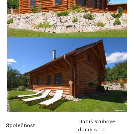
Haniš srubové
Společnost
domy s.r.o.