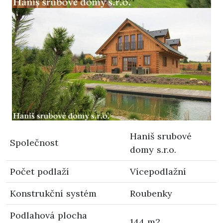
Haniš srubové
Společnost
domy s.r.o.
Počet podlaží
Vícepodlažní
Konstrukční systém
Roubenky
Podlahová plocha
144 m2