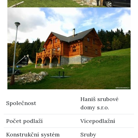
Haniš srubové
Společnost
domy s.r.o.
Počet podlaží
Vícepodlažní
Konstrukční systém
Sruby