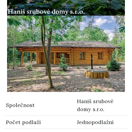
Haniš srubové
Společnost
domy s.r.o.
Počet podlaží
Jednopodlažní