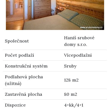
Haniš srubové
Společnost
domy s.r.o.
Počet podlaží
Vícepodlažní
Konstrukční systém
Sruby
Podlahová plocha
128 m2
(užitná)
Zastavěná plocha
80 m2
Dispozice
4+kk/4+1