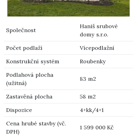
Haniš srubové
Společnost
domy s.r.o.
Počet podlaží
Vícepodlažní
Konstrukční systém
Roubenky
Podlahová plocha
83 m2
(užitná)
Zastavěná plocha
58 m2
Dispozice
4+kk/4+1
Cena hrubé stavby (vč.
1 599 000 Kč
DPH)