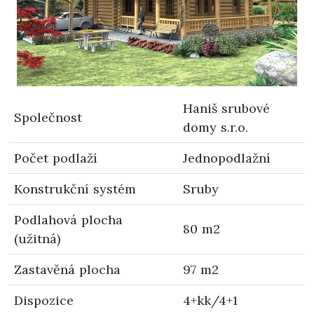
Haniš srubové
Společnost
domy s.r.o.
Počet podlaží
Jednopodlažní
Konstrukční systém
Sruby
Podlahová plocha
80 m2
(užitná)
Zastavěná plocha
97 m2
Dispozice
4+kk/4+1