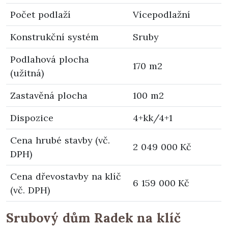
Počet podlaží
Vícepodlažní
Konstrukční systém
Sruby
Podlahová plocha
170 m2
(užitná)
Zastavěná plocha
100 m2
Dispozice
4+kk/4+1
Cena hrubé stavby (vč.
2 049 000 Kč
DPH)
Cena dřevostavby na klíč
6 159 000 Kč
(vč. DPH)
Srubový dům Radek na klíč