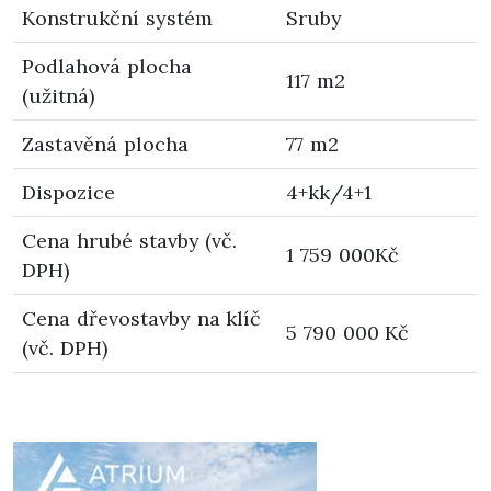
Konstrukční systém
Sruby
Podlahová plocha
117 m2
(užitná)
Zastavěná plocha
77 m2
Dispozice
4+kk/4+1
Cena hrubé stavby (vč.
1 759 000Kč
DPH)
Cena dřevostavby na klíč
5 790 000 Kč
(vč. DPH)