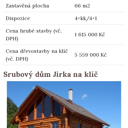
Zastavěná plocha
66 m2
Dispozice
4+kk/4+1
Cena hrubé stavby (vč.
1 615 000 Kč
DPH)
Cena dřevostavby na klíč
5 559 000 Kč
(vč. DPH)
Srubový dům Jirka na klíč