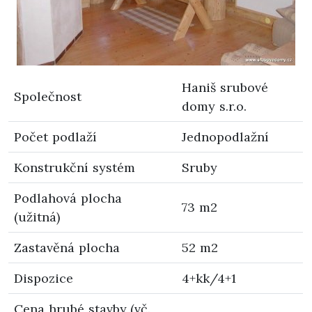
Haniš srubové
Společnost
domy s.r.o.
Počet podlaží
Jednopodlažní
Konstrukční systém
Sruby
Podlahová plocha
73 m2
(užitná)
Zastavěná plocha
52 m2
Dispozice
4+kk/4+1
Cena hrubé stavby (vč.