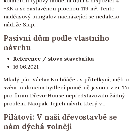
komfortní typový moderní dům s dispozicí 4
+KK a se zastavěnou plochou 119 m². Tento
nadčasový bungalov nacházející se nedaleko
nádrže Slap...
Pasivní dům podle vlastního
návrhu
Reference / slovo stavebníka
16.06.2021
Mladý pár, Václav Krchňáček s přítelkyní, měli o
svém budoucím bydlení poměrně jasnou vizi. To
pro firmu Dřevo-House nepředstavovalo žádný
problém. Naopak. Jejich návrh, který v...
Pilátovi: V naší dřevostavbě se
nám dýchá volněji