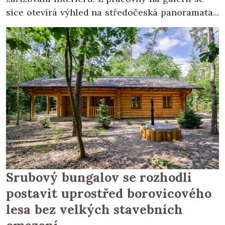
sice otevírá výhled na středočeská panoramata...
Srubový bungalov se rozhodli
postavit uprostřed borovicového
lesa bez velkých stavebních