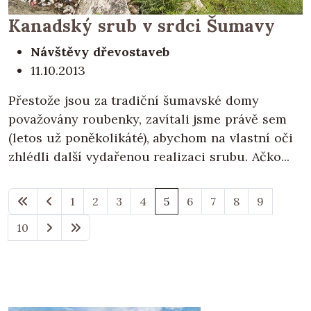
Kanadský srub v srdci Šumavy
Návštěvy dřevostaveb
11.10.2013
Přestože jsou za tradiční šumavské domy
považovány roubenky, zavítali jsme právě sem
(letos už poněkolikáté), abychom na vlastní oči
zhlédli další vydařenou realizaci srubu. Ačko...
1
2
3
4
5
6
7
8
9
10