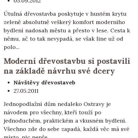
05.09.2012
Útulná dřevostavba poskytuje v hustém krytu
zeleně absolutně veškerý komfort moderního
bydlení nadosah městu a přesto v lese. Cesta k
němu, ač to tak nevypadá, se však line už od
polo...
Moderní dřevostavbu si postavili
na základě návrhu své dcery
Návštěvy dřevostaveb
27.05.2011
Jednopodlažní dům nedaleko Ostravy je
návodem pro všechny, kteří touží po
jednoduchém, praktickém a vkusném bydlení.
Všechno zde do sebe zapadá, každá věc má své
místo, nic nepře...