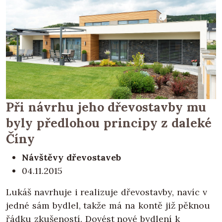
Při návrhu jeho dřevostavby mu
byly předlohou principy z daleké
Číny
Návštěvy dřevostaveb
04.11.2015
Lukáš navrhuje i realizuje dřevostavby, navíc v
jedné sám bydlel, takže má na kontě již pěknou
řádku zkušeností. Dovést nové bydlení k