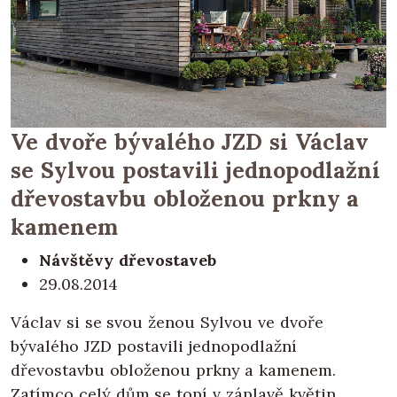
Ve dvoře bývalého JZD si Václav
se Sylvou postavili jednopodlažní
dřevostavbu obloženou prkny a
kamenem
Návštěvy dřevostaveb
29.08.2014
Václav si se svou ženou Sylvou ve dvoře
bývalého JZD postavili jednopodlažní
dřevostavbu obloženou prkny a kamenem.
Zatímco celý dům se topí v záplavě květin,