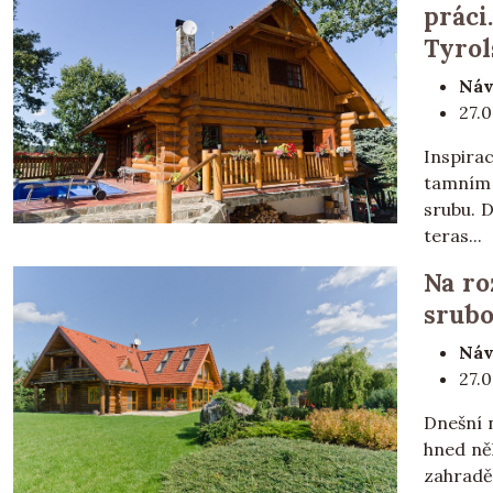
práci
Tyrol
Náv
27.0
Inspirac
tamním 
srubu. 
teras...
Na ro
srubo
Náv
27.0
Dnešní 
hned ně
zahradě.