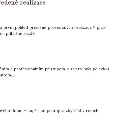
vedené realizace
a první pohled precizně provedených realizací. V praxi
il přibližně každé...
p
áním a profesionálním přístupem, a tak to bylo po celou
ntem....
ového domu – například postup vazby klád v rozích,