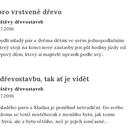
pro vrstvené dřevo
štěvy dřevostaveb
07.2016
bydlí mladý pár s dvěma dětmi ve svém jednopodlažním
erý stojí na konci nové zástavby jen půl hodiny jízdy od
pový dům, který si majitelé upravili podle svý...
dřevostavbu, tak ať je vidět
štěvy dřevostaveb
07.2016
mladého páru z Kladna je poněkud netradiční. Do svého
domu se totiž nestěhovali z menšího bytu, jak tomu
 bývá, ale z bytu většího, než je jejich současné...