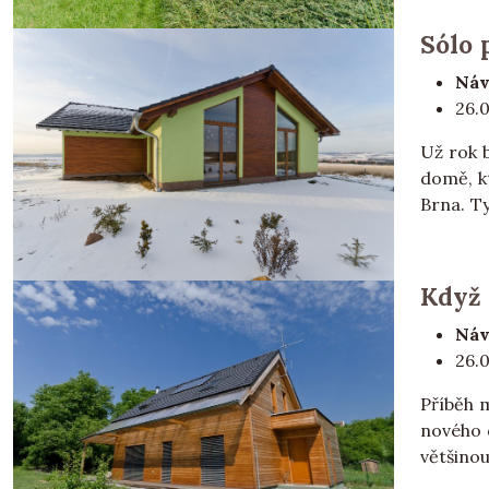
Sólo 
Náv
26.
Už rok 
domě, kt
Brna. Ty
Když 
Náv
26.
Příběh 
nového 
většinou