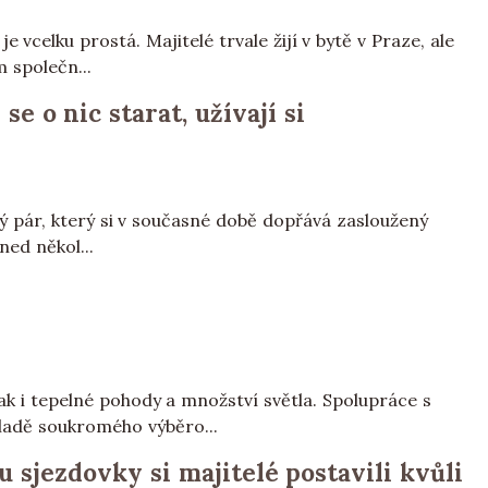
vcelku prostá. Majitelé trvale žijí v bytě v Praze, ale
m společn...
e o nic starat, užívají si
ský pár, který si v současné době dopřává zasloužený
ned někol...
tak i tepelné pohody a množství světla. Spolupráce s
kladě soukromého výběro...
u sjezdovky si majitelé postavili kvůli