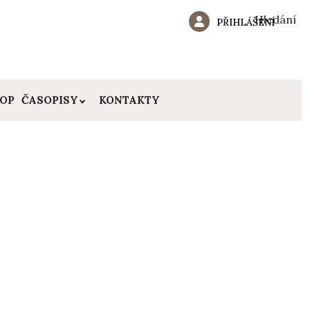
Hledání
PŘIHLÁŠENÍ
HOP
ČASOPISY
KONTAKTY