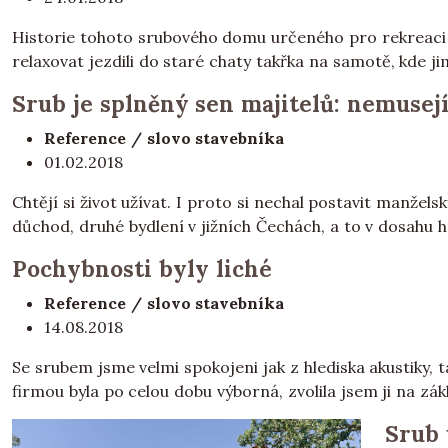
Historie tohoto srubového domu určeného pro rekreaci je 
relaxovat jezdili do staré chaty takřka na samotě, kde ji
Srub je splněný sen majitelů: nemusejí s
Reference / slovo stavebníka
01.02.2018
Chtějí si život užívat. I proto si nechal postavit manžel
důchod, druhé bydlení v jižních Čechách, a to v dosahu h
Pochybnosti byly liché
Reference / slovo stavebníka
14.08.2018
Se srubem jsme velmi spokojeni jak z hlediska akustiky, 
firmou byla po celou dobu výborná, zvolila jsem ji na zá
Srub 