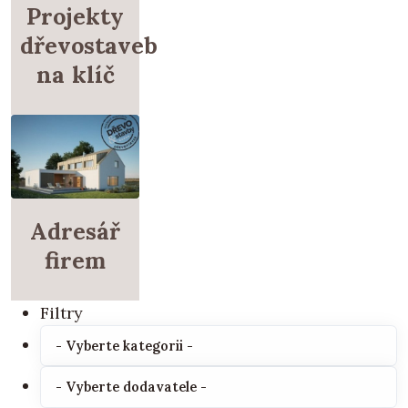
Projekty
dřevostaveb
na klíč
Adresář
firem
Filtry