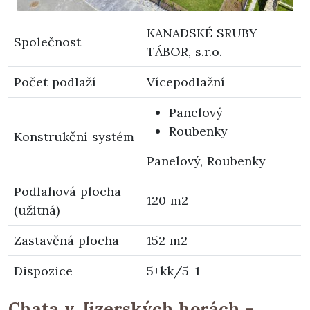
KANADSKÉ SRUBY
Společnost
TÁBOR, s.r.o.
Počet podlaží
Vícepodlažní
Panelový
Roubenky
Konstrukční systém
Panelový, Roubenky
Podlahová plocha
120 m2
(užitná)
Zastavěná plocha
152 m2
Dispozice
5+kk/5+1
Chata v Jizerských horách -