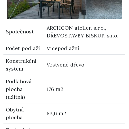
ARCHCON atelier, s.r.o.,
Společnost
DŘEVOSTAVBY BISKUP, s.r.o.
Počet podlaží
Vícepodlažní
Konstrukční
Vrstvené dřevo
systém
Podlahová
plocha
176 m2
(užitná)
Obytná
83,6 m2
plocha