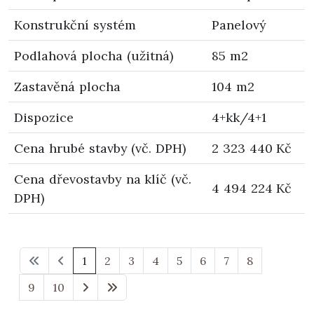
Konstrukční systém
Panelový
Podlahová plocha (užitná)
85 m2
Zastavěná plocha
104 m2
Dispozice
4+kk/4+1
Cena hrubé stavby (vč. DPH)
2 323 440 Kč
Cena dřevostavby na klíč (vč.
4 494 224 Kč
DPH)
1
2
3
4
5
6
7
8
9
10