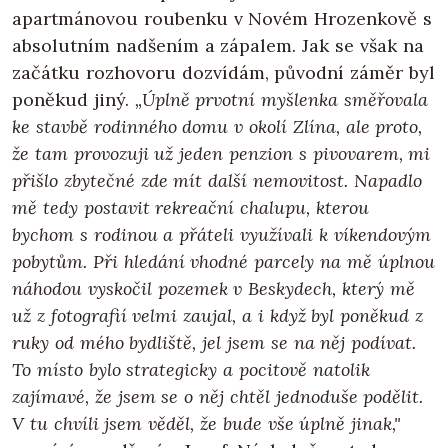
apartmánovou roubenku v Novém Hrozenkově s
absolutním nadšením a zápalem. Jak se však na
začátku rozhovoru dozvídám, původní záměr byl
poněkud jiný.
„Úplně prvotní myšlenka směřovala
ke stavbě rodinného domu v okolí Zlína, ale proto,
že tam provozuji už jeden penzion s pivovarem, mi
přišlo zbytečné zde mít další nemovitost. Napadlo
mě tedy postavit rekreační chalupu, kterou
bychom s rodinou a přáteli využívali k víkendovým
pobytům. Při hledání vhodné parcely na mě úplnou
náhodou vyskočil pozemek v Beskydech, který mě
už z fotografií velmi zaujal, a i když byl poněkud z
ruky od mého bydliště, jel jsem se na něj podívat.
To místo bylo strategicky a pocitově natolik
zajímavé, že jsem se o něj chtěl jednoduše podělit.
V tu chvíli jsem věděl, že bude vše úplně jinak,"