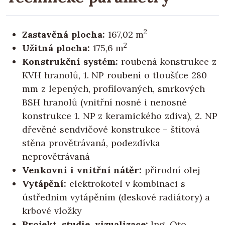
2
Zastavěná plocha:
167,02 m
2
Užitná plocha:
175,6 m
Konstrukční systém:
roubená konstrukce z
KVH hranolů, 1. NP roubení o tloušťce 280
mm z lepených, profilovaných, smrkových
BSH hranolů (vnitřní nosné i nenosné
konstrukce 1. NP z keramického zdiva), 2. NP
dřevěné sendvičové konstrukce – štítová
stěna provětrávaná, podezdívka
neprovětrávaná
Venkovní i vnitřní nátěr:
přírodní olej
Vytápění:
elektrokotel v kombinaci s
ústředním vytápěním (deskové radiátory) a
krbové vložky
Projekt, studie, vizualizace:
Ing. Oto