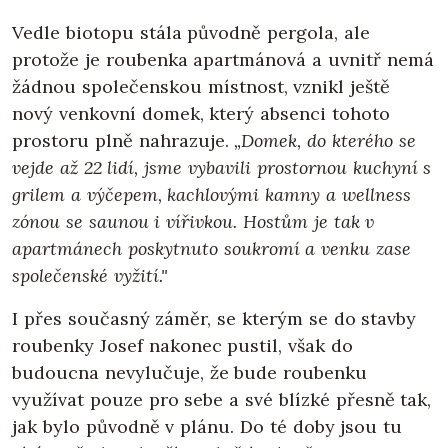
Vedle biotopu stála původně pergola, ale
protože je roubenka apartmánová a uvnitř nemá
žádnou společenskou místnost, vznikl ještě
nový venkovní domek, který absenci tohoto
prostoru plně nahrazuje.
„Domek, do kterého se
vejde až 22 lidí, jsme vybavili prostornou kuchyní s
grilem a výčepem, kachlovými kamny a wellness
zónou se saunou i vířivkou. Hostům je tak v
apartmánech poskytnuto soukromí a venku zase
společenské vyžití."
I přes současný záměr, se kterým se do stavby
roubenky Josef nakonec pustil, však do
budoucna nevylučuje, že bude roubenku
využívat pouze pro sebe a své blízké přesně tak,
jak bylo původně v plánu. Do té doby jsou tu