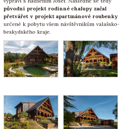
vypráví s nadšením Josef. Následně se tedy
původní projekt rodinné chalupy začal
přetvářet v projekt apartmánové roubenky
určené k pobytu všem návštěvníkům valašsko-
beskydského kraje.