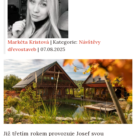
Markéta Kristová
| Kategorie:
Návštěvy
dřevostaveb
|
07.08.2025
Již třetím rokem provozuje Josef svou